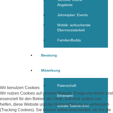
Angebote
Jahresplan: Events
Mobilé: aufsuchende
Elternsozialarbeit
FamilienBuddy
Beratung
Mitwirkung
Patenschaft
Wir benutzen Cookies
Wir nutzen Cookies auf unserer Website. Einige von ihnen sind
Ehrenamt
essenziell für den Betrieb der Seite, während andere uns
helfen, diese Website und die Nutzererfahrung zu verbessern
soziale Teamevents
(Tracking Cookies). Sie können selbst entscheiden, ob Sie die