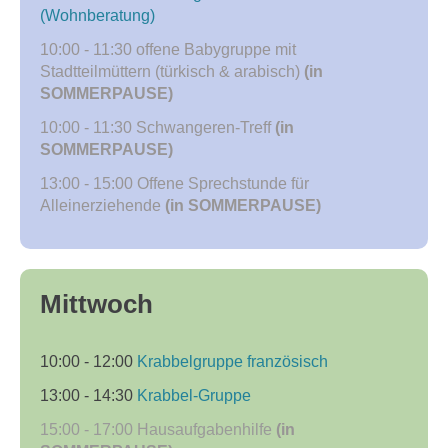
(Wohnberatung)
10:00 - 11:30
offene Babygruppe mit
Stadtteilmüttern (türkisch & arabisch)
(in
SOMMERPAUSE)
10:00 - 11:30
Schwangeren-Treff
(in
SOMMERPAUSE)
13:00 - 15:00
Offene Sprechstunde für
Alleinerziehende
(in SOMMERPAUSE)
Mittwoch
10:00 - 12:00
Krabbelgruppe französisch
13:00 - 14:30
Krabbel-Gruppe
15:00 - 17:00
Hausaufgabenhilfe
(in