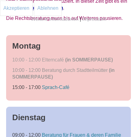
vom Familienzentrum reduziert. In dieser Zeit gibt es ein
Sommerferienprogramm
.
Akzeptieren
Ablehnen
Die Rechtsberatung muss bis auf Weiteres pausieren.
Weitere Informationen
|
Impressum
Montag
10:00 - 12:00
Elterncafé
(in SOMMERPAUSE)
10:00 - 12:00
Beratung durch Stadtteilmütter
(in
SOMMERPAUSE)
15:00 - 17:00
Sprach-Café
Dienstag
09:00 - 12:00
Beratung für Frauen & deren Familie