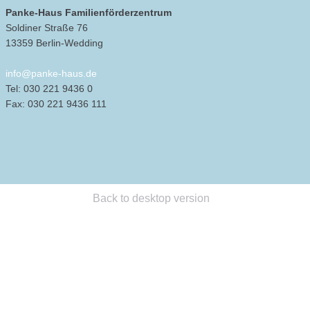
Panke-Haus Familienförderzentrum
Soldiner Straße 76
13359 Berlin-Wedding
info@panke-haus.de
Tel: 030 221 9436 0
Fax: 030 221 9436 111
Back to desktop version