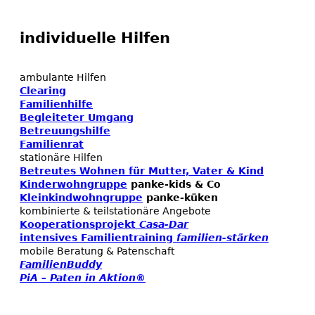
individuelle Hilfen
ambulante Hilfen
Clearing
Familienhilfe
Begleiteter Umgang
Betreuungshilfe
Familienrat
stationäre Hilfen
Betreutes Wohnen für Mutter, Vater & Kind
Kinderwohngruppe
panke-kids & Co
Kleinkindwohngruppe
panke-küken
kombinierte & teilstationäre Angebote
Kooperationsprojekt
Casa-Dar
intensives Familientraining
familien-stärken
mobile Beratung & Patenschaft
FamilienBuddy
PiA – Paten in Aktion®